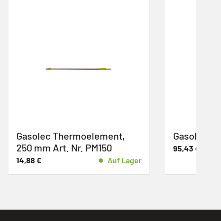
nt,
Gasolec Heizstrahler M5
0
95,43
€
Auf Lager
Auf Lager