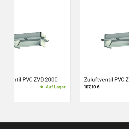
Zuluftventil PVC ZVD 1000
Gasole
Nr. PM
r
107,10
€
Auf Lager
21,99
€