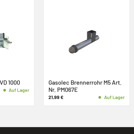
c Brennerrohr M5 Art.
Gasolec Thermoeleme
067E
250 mm Art. Nr. PM15
Auf Lager
14,88
€