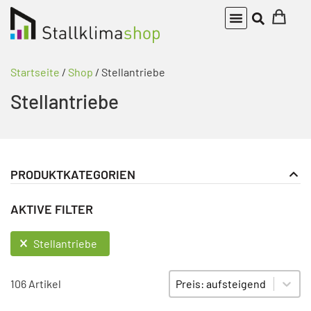
Startseite
/
Shop
/ Stellantriebe
Stellantriebe
PRODUKTKATEGORIEN
PRODUKT KATEGORIE FILTER
Stellantriebe
AKTIVE FILTER
Belimo Hilfsschalter
AKTIVE FILTER
Stellantriebe 230 V
Stellantriebe
Stellantriebe 24 V
Sort content
SORTIEREN
106 Artikel
Zubehör Stellantriebe