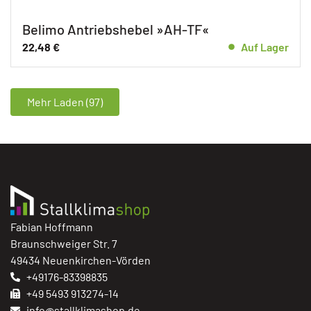
Belimo Antriebshebel »AH-TF«
22,48
€
Auf Lager
Mehr Laden (97)
Fabian Hoffmann
Braunschweiger Str. 7
49434 Neuenkirchen-Vörden
+49176-83398835
+49 5493 913274-14
info@stallklimashop.de