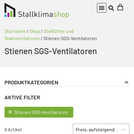
Startseite
/
Shop
/
Stalllüfter und
Stallventilatoren
/ Stienen SGS-Ventilatoren
Stienen SGS-Ventilatoren
PRODUKTKATEGORIEN
Stalllüfter und Stallventilatoren
PRODUKT KATEGORIE FILTER
AKTIVE FILTER
Stienen SGS-Ventilatoren
AKTIVE FILTER
Stienen SGS-Ventilatoren
Sort content
SORTIEREN
8 Artikel