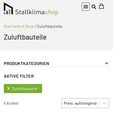
Startseite
/
Shop
/ Zuluftbauteile
Zuluftbauteile
PRODUKTKATEGORIEN
Zuluftbauteile
PRODUKT KATEGORIE FILTER
AKTIVE FILTER
Zuluftventil Deckeneinbau
Zuluftventil Ganglüftung
AKTIVE FILTER
Zuluftbauteile
Zuluftventile Wandeinbau
Sort content
SORTIEREN
5 Artikel