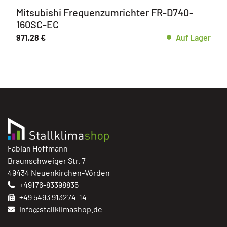
Mitsubishi Frequenzumrichter FR-D740-
160SC-EC
971,28
€
Auf Lager
Fabian Hoffmann
Braunschweiger Str. 7
49434 Neuenkirchen-Vörden
+49176-83398835
+49 5493 913274-14
info@stallklimashop.de