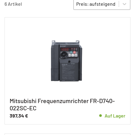
Sort content
SORTIEREN
6 Artikel
Mitsubishi Frequenzumrichter FR-D740-
022SC-EC
397,34
€
Auf Lager