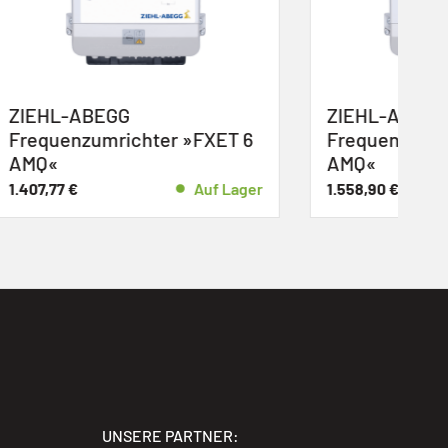
ZIEHL-ABEGG
FXET 6
Frequenzumrichter »FXET 10
AMQ«
Auf Lager
1.558,90
€
Auf Lager
UNSERE PARTNER: