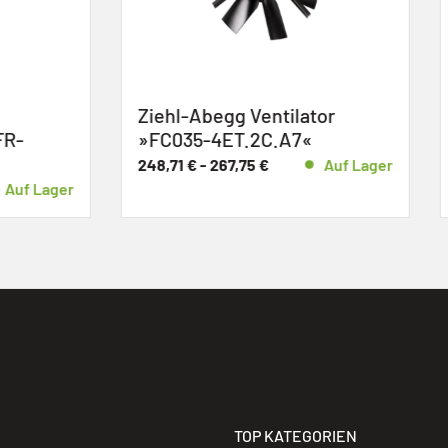
Abegg Ventilator
ZIEHL-ABEGG
-4ET.2C.A7«
Frequenzumrichter »
AMQ«
-
267,75
€
Auf Lager
1.407,77
€
TOP KATEGORIEN