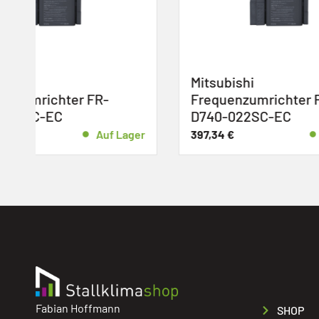
Mitsubishi
Ziehl-
Frequenzumrichter FR-
»FC035
D740-022SC-EC
248,71
€
r
397,34
€
Auf Lager
Fabian Hoffmann
SHOP