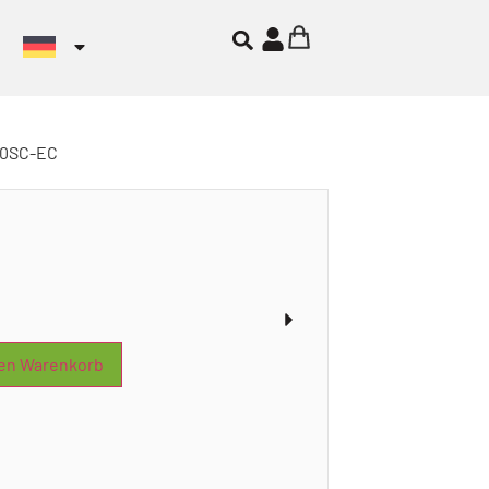
80SC-EC
den Warenkorb