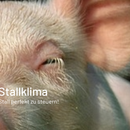
Stallklima
all perfekt zu steuern!