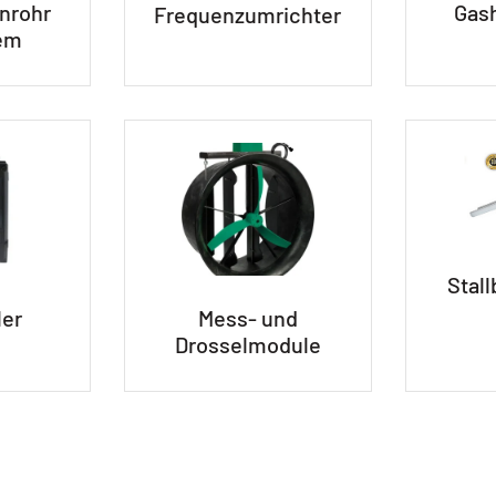
inrohr
Gas
Frequenzumrichter
em
Stal
ler
Mess- und
Drosselmodule