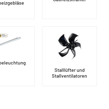
heizgebläse
lbeleuchtung
Stalllüfter und
Stallventilatoren