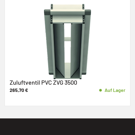
Kugelhahn Profec Typ 103
Auf Lager
3,77
€
–
11,13
€