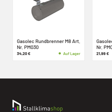
Gasolec Rundbrenner M8 Art.
Gasole
Nr. PM030
Nr. PM
r
34,20
€
Auf Lager
21,99
€