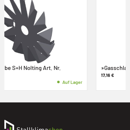
»Gasschlauch S+H Nolting Art. Nr. 1-01
17,16
€
Auf
 Lager