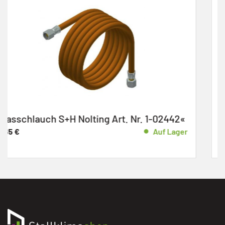
1-02442«
»Zündkabel DVI S+H Nolting Art. Nr.
Auf Lager
9,28
€