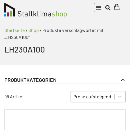
Startseite
/
Shop
/ Produkte verschlagwortet mit
„LH230A100“
LH230A100
PRODUKTKATEGORIEN
Stellantriebe
PRODUKT KATEGORIE FILTER
Sort content
SORTIEREN
98 Artikel