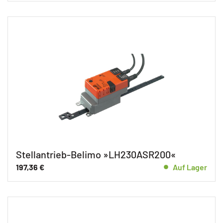
Stellantrieb-Belimo »LH230ASR200«
197,36
€
Auf Lager