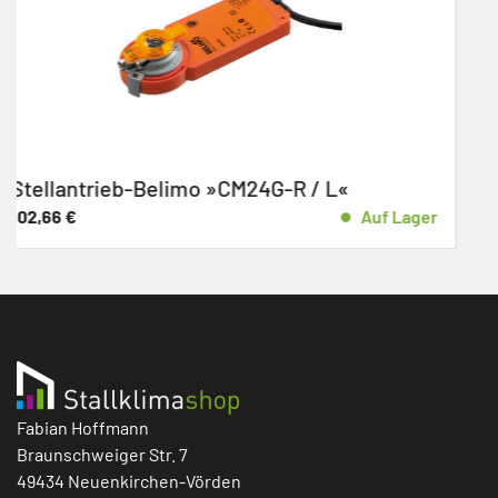
L«
Stellantrieb-Belimo »CM230-R«
Auf Lager
100,50
€
Fabian Hoffmann
Braunschweiger Str. 7
49434 Neuenkirchen-Vörden