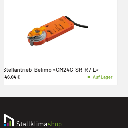
 / L«
Stellantrieb-Belimo »CM24G-R / 
Auf Lager
102,66
€