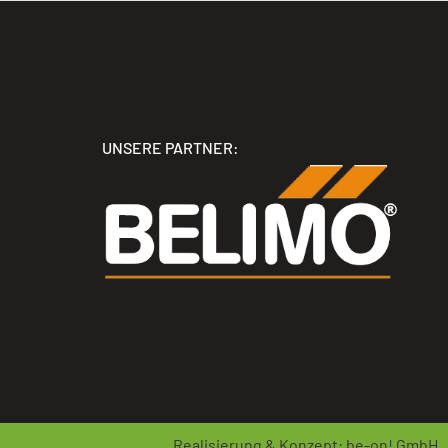
UNSERE PARTNER:
Realisierung & Konzept:
be-on! GmbH