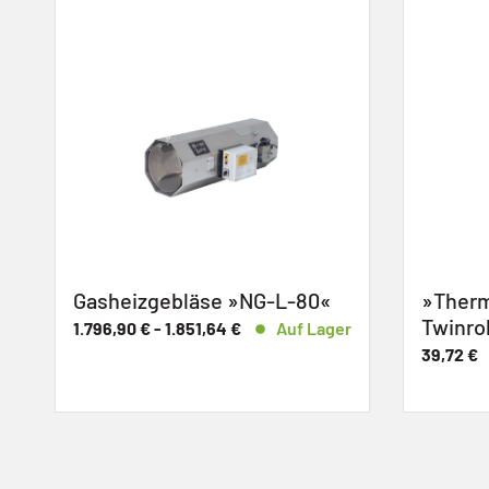
G-L-80«
»Thermostat-Ventilunterteil
Twinrohrheizsystem«
Auf Lager
39,72
€
Auf Lager