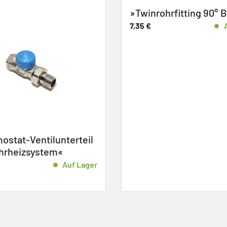
»Twinrohrfitting 90° Bogen«
»Twinrohrfitt
einseitiger H
7,35
€
Auf Lager
9,19
€