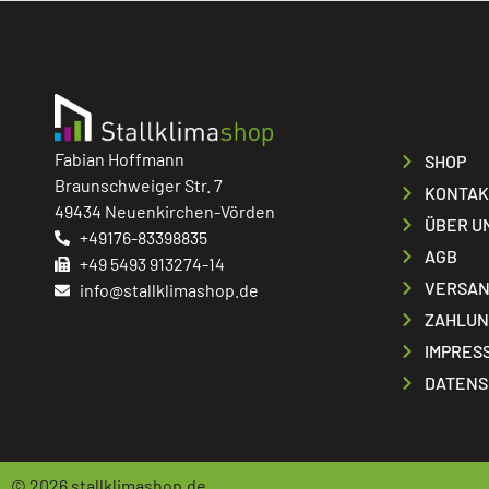
Fabian Hoffmann
SHOP
Braunschweiger Str. 7
KONTAK
49434 Neuenkirchen-Vörden
ÜBER U
+49176-83398835
AGB
+49 5493 913274-14
VERSAN
info@stallklimashop.de
ZAHLUN
IMPRES
DATENS
© 2026
stallklimashop.de