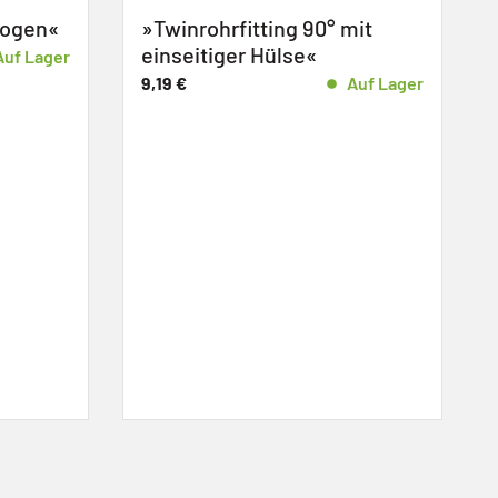
ing 90° mit
»Einsteckfitting zweiseitig
ülse«
Twinrohrheizsystem«
Auf Lager
6,66
€
Auf Lage