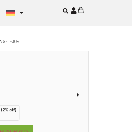
»NG-L-30«
(2% off)
den Warenkorb