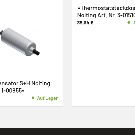
hermostatsteckdose S+H
»Schaltkastenge
ting Art. Nr. 3-01510«
Nolting Art. Nr. 3
,34
€
Auf Lager
44,64
€