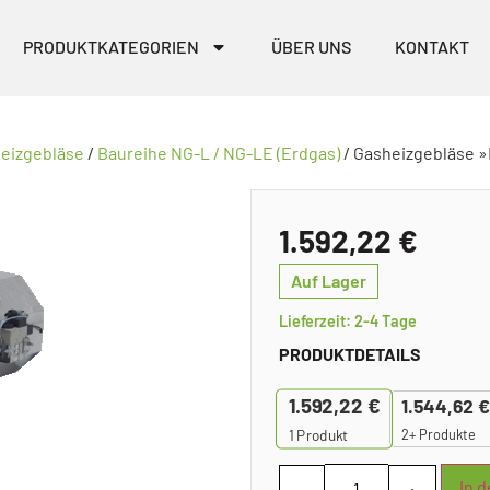
PRODUKTKATEGORIEN
ÜBER UNS
KONTAKT
heizgebläse
/
Baureihe NG-L / NG-LE (Erdgas)
/ Gasheizgebläse 
1.592,22
€
Auf Lager
Lieferzeit: 2-4 Tage
PRODUKTDETAILS
1.592,22
€
1.544,62
€
2+ Produkte
1
Produkt
In 