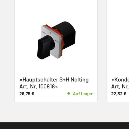
»T
Nol
35
ing
»Kondensator S+H Nolting
Art. Nr. 1-00855«
 Lager
22,32
€
Auf Lager