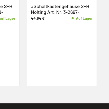
häuse S+H
-2667«
Auf Lager
»Ventilator S+H Nolting Art.
Nr. 102393«
191,59
€
Auf Lager