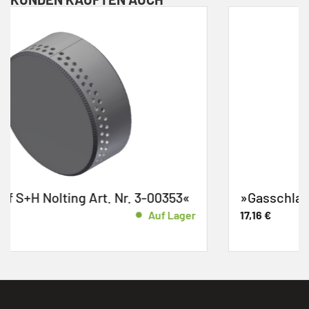
3«
»Gasschlauch S+H Nolting Art. Nr. 1-01510
ger
17,16
€
Auf La