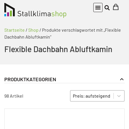
Startseite
/
Shop
/ Produkte verschlagwortet mit „Flexible
Dachbahn Abluftkamin“
Flexible Dachbahn Abluftkamin
PRODUKTKATEGORIEN
Bauteile Abluftkamin
PRODUKT KATEGORIE FILTER
Sort content
SORTIEREN
98 Artikel