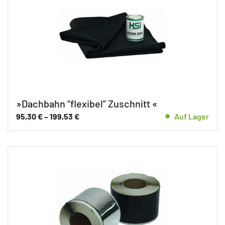
»Dachbahn “flexibel” Zuschnitt «
95,30
€
–
199,53
€
Auf Lager