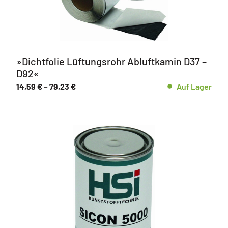
»Dichtfolie Lüftungsrohr Abluftkamin D37 –
D92«
14,59
€
–
79,23
€
Auf Lager