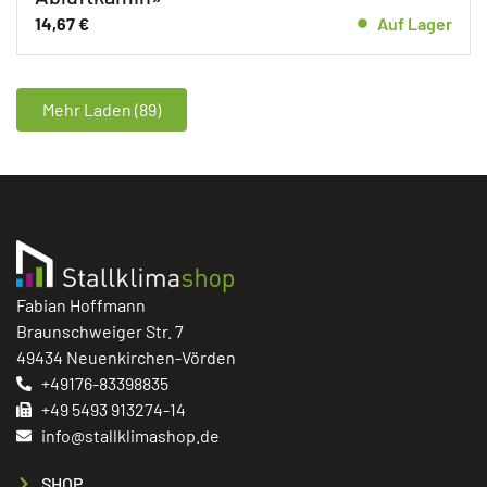
14,67
€
Auf Lager
Mehr Laden (89)
Fabian Hoffmann
Braunschweiger Str. 7
49434 Neuenkirchen-Vörden
+49176-83398835
+49 5493 913274-14
info@stallklimashop.de
SHOP