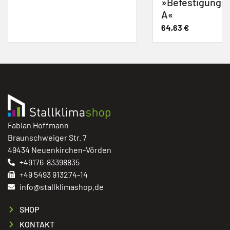
»Befestigungssatz Abhängung Rohrsystem
A«
64,63
€
Auf Lager
Fabian Hoffmann
Braunschweiger Str. 7
49434 Neuenkirchen-Vörden
+49176-83398835
+49 5493 913274-14
info@stallklimashop.de
SHOP
KONTAKT