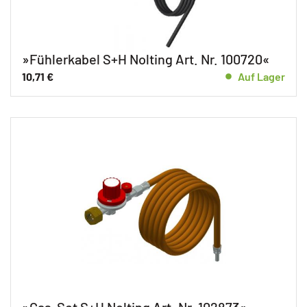
»Fühlerkabel S+H Nolting Art. Nr. 100720«
10,71
€
Auf Lager
»Gas-Set S+H Nolting Art. Nr. 102873«