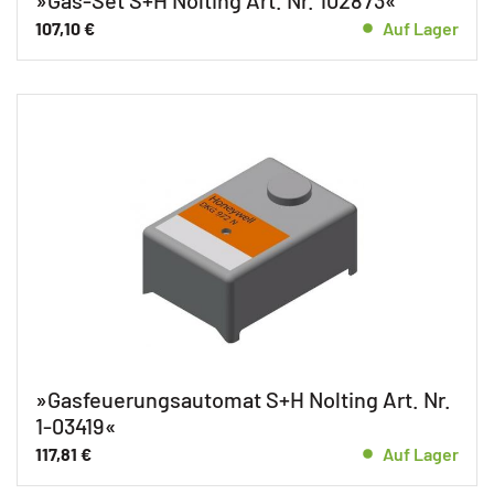
107,10
€
Auf Lager
»Gasfeuerungsautomat S+H Nolting Art. Nr.
1-03419«
117,81
€
Auf Lager