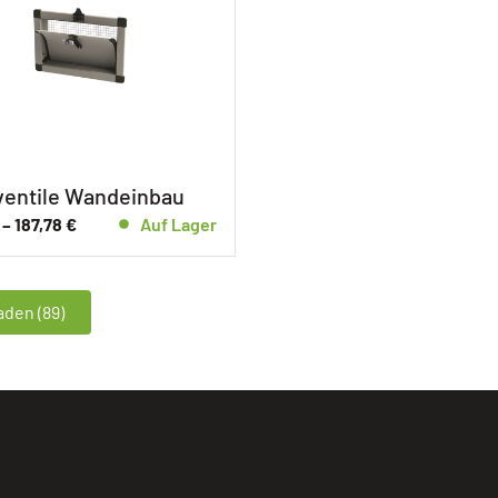
ventile Wandeinbau
–
187,78
€
Auf Lager
den (89)