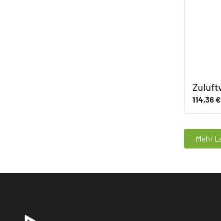
Zuluft
114,36
€
Mehr La