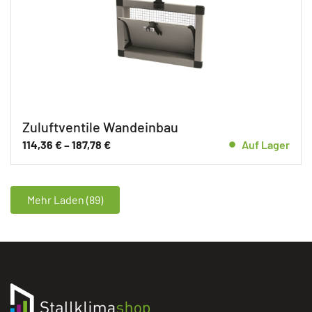
Zuluftventile Wandeinbau
114,36
€
–
187,78
€
Auf Lager
Mehr Laden (89)