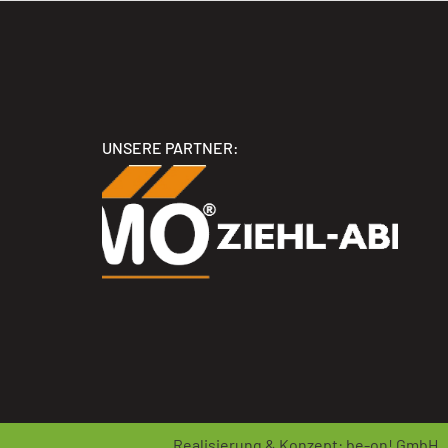
UNSERE PARTNER:
Realisierung & Konzept:
be-on! GmbH