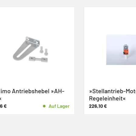
 Antriebshebel »AH-
»Stellantrieb-Motor 
Regeleinheit«
Auf Lager
226,10
€