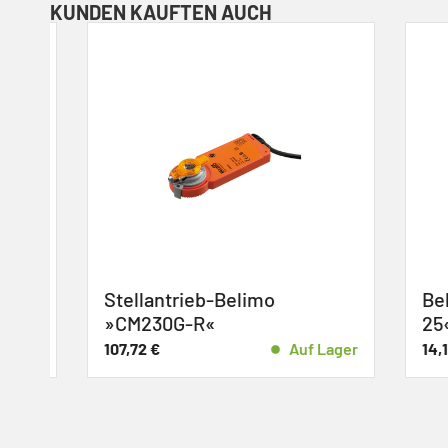
KUNDEN KAUFTEN AUCH
-
Stellantrieb-Belimo
Belimo
»CM230G-R«
25«
r
107,72
€
Auf Lager
14,16
€