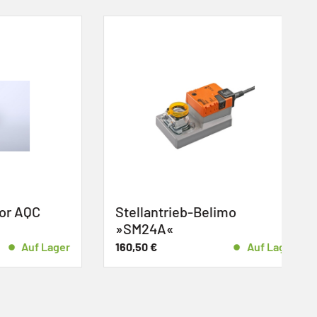
AQC
Stellantrieb-Belimo
»SM24A«
Auf Lager
160,50
€
Auf Lager