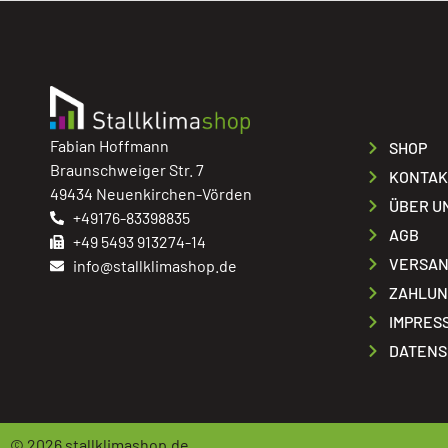
Fabian Hoffmann
SHOP
Braunschweiger Str. 7
KONTAK
49434 Neuenkirchen-Vörden
ÜBER U
+49176-83398835
AGB
+49 5493 913274-14
VERSAN
info@stallklimashop.de
ZAHLUN
IMPRES
DATENS
© 2026
stallklimashop.de