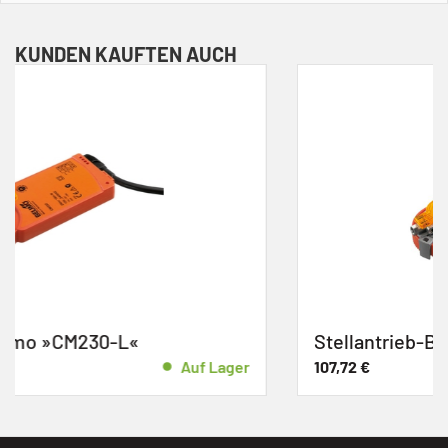
KUNDEN KAUFTEN AUCH
Stellantrieb-Belimo »CM230G-L«
ger
107,72
€
Auf La