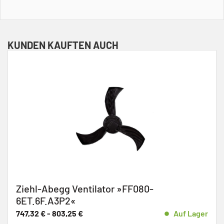
KUNDEN KAUFTEN AUCH
Ziehl-Abegg Ventilator »FF080-
6ET.6F.A3P2«
747,32
€
-
803,25
€
Auf Lager