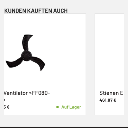
KUNDEN KAUFTEN AUCH
Stienen ECO-Prop -70 S
461,87
€
Auf
 Lager