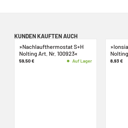
KUNDEN KAUFTEN AUCH
mostat S+H
»Ionsiationskabel S+H
. 100923«
Nolting Art. Nr. 1-03513«
Auf Lager
8,93
€
Auf Lager