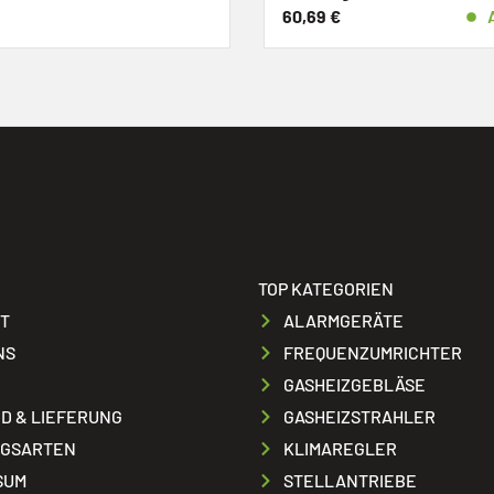
60,69
€
Auf Lager
189,21
€
TOP KATEGORIEN
T
ALARMGERÄTE
NS
FREQUENZUMRICHTER
GASHEIZGEBLÄSE
D & LIEFERUNG
GASHEIZSTRAHLER
GSARTEN
KLIMAREGLER
SUM
STELLANTRIEBE