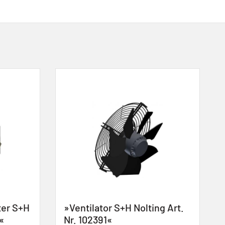
tor S+H Nolting Art.
»Sicherheitsthermosta
91«
Nolting Art. Nr. 100219«