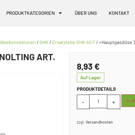
PRODUKTKATEGORIEN
ÜBER UNS
KONTAKT
bläsekonvektoren
/
GHK
/
Ersatzteile GHK 40 F
/ »Hauptgasdüse 3,
NOLTING ART.
8,93
€
Auf Lager
PRODUKTDETAILS
In 
Versandkosten
zzgl.