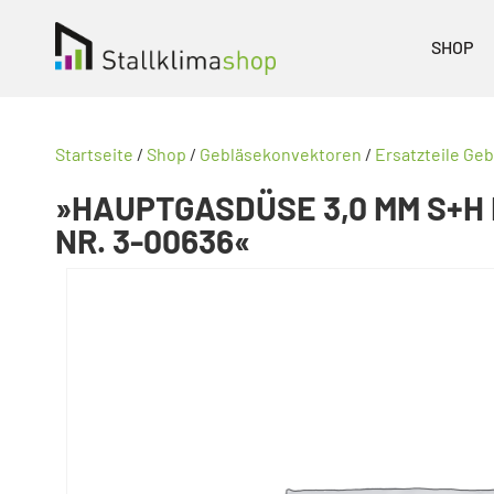
SHOP
Startseite
/
Shop
/
Gebläsekonvektoren
/
Ersatzteile Ge
»HAUPTGASDÜSE 3,0 MM S+H 
NR. 3-00636«