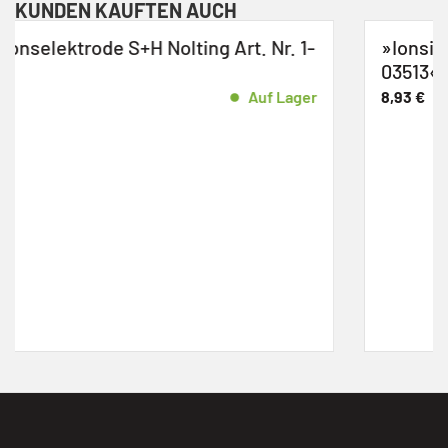
KUNDEN KAUFTEN AUCH
 Nr. 1-
»Ionsiationskabel S+H Nolting Art. Nr.
03513«
uf Lager
8,93
€
A