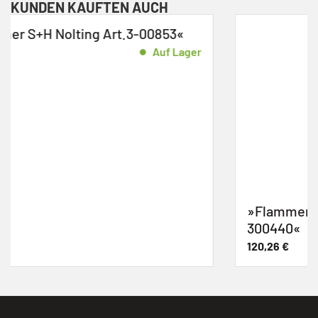
KUNDEN KAUFTEN AUCH
«
ager
»Flammenwächter-Set S+H Nolting Art. 
300440«
120,26
€
Auf L