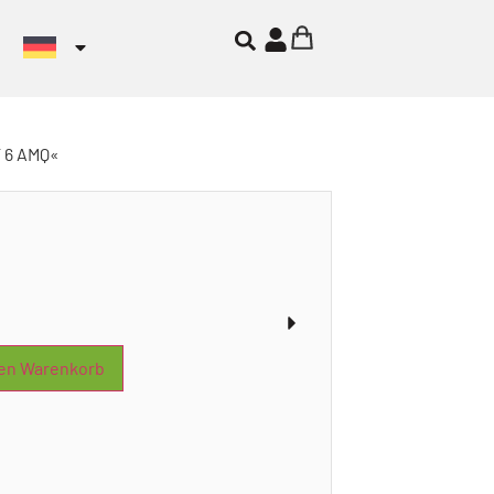
 6 AMQ«
den Warenkorb