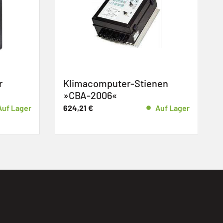
r-Stienen
Ziehl-Abegg Ventilator
»FC040-4ET.4C.A7«
Auf Lager
245,14
€
-
252,28
€
Auf Lager