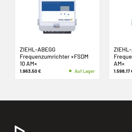
ZIEHL-ABEGG
»FSDM
Frequenzumrichter »FSDM 5
AM«
Auf Lager
1.598,17
€
Auf Lager