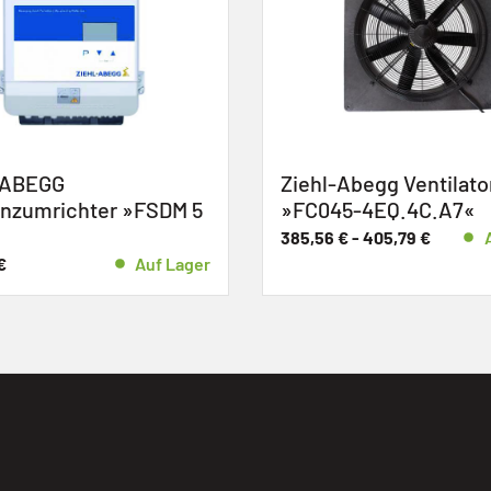
Ziehl-Abegg Ventilator
Klimacompute
»FC045-4EQ.4C.A7«
»CBA-2006«
385,56
€
-
405,79
€
Auf Lager
624,21
€