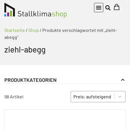
Startseite
/
Shop
/ Produkte verschlagwortet mit „ziehl-
abegg“
ziehl-abegg
PRODUKTKATEGORIEN
Klimaregler
PRODUKT KATEGORIE FILTER
Sort content
SORTIEREN
Stalllüfter und Stallventilatoren
98 Artikel