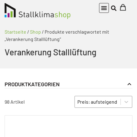
Startseite
/
Shop
/ Produkte verschlagwortet mit
„Verankerung Stalllüftung“
Verankerung Stalllüftung
PRODUKTKATEGORIEN
Bauteile Abluftkamin
PRODUKT KATEGORIE FILTER
Sort content
SORTIEREN
98 Artikel