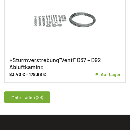
»Sturmverstrebung”Venti” D37 – D92
Abluftkamin«
83,40
€
–
178,68
€
Auf Lager
Mehr Laden (89)