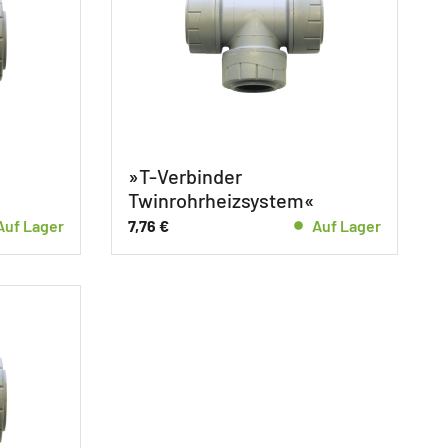
»T-Verbinder
Twinrohrheizsystem«
Auf Lager
7,76
€
Auf Lager