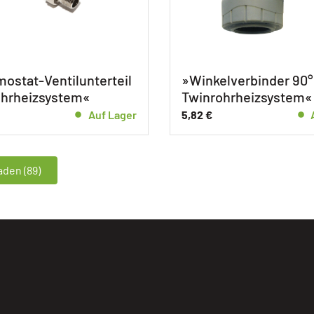
ostat-Ventilunterteil
»Winkelverbinder 90°
ohrheizsystem«
Twinrohrheizsystem«
Auf Lager
5,82
€
den (89)