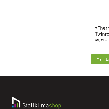
»Therm
Twinr
39,72
€
Mehr La