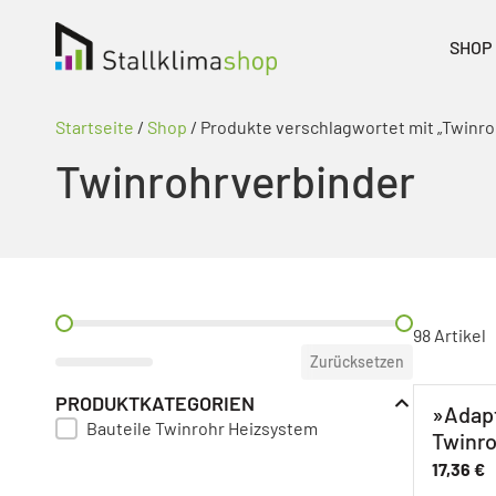
SHOP
Startseite
/
Shop
/ Produkte verschlagwortet mit „Twinro
Twinrohrverbinder
PREIS FILTER
98 Artikel
Zurücksetzen
PRODUKTKATEGORIEN
»Adap
Bauteile Twinrohr Heizsystem
PRODUKT KATEGORIE FILTER
Twinr
17,36
€