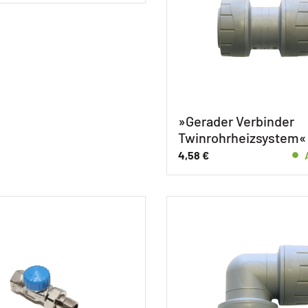
»Gerader Verbinder
Twinrohrheizsystem«
4,58
€