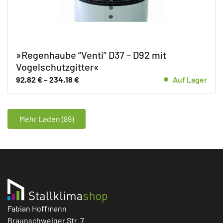
»Regenhaube “Venti” D37 – D92 mit
Vogelschutzgitter«
92,82
€
–
234,18
€
Auf Lager
Mehr Laden (89)
Fabian Hoffmann
Braunschweiger Str. 7