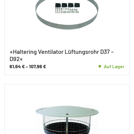
»Haltering Ventilator Lüftungsrohr D37 –
D92«
61,64
€
–
107,96
€
Auf Lager