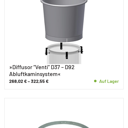
»Diffusor “Venti” D37 – D92
Abluftkaminsystem«
268,02
€
–
322,55
€
Auf Lager