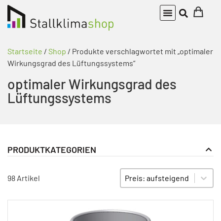
Startseite
/
Shop
/ Produkte verschlagwortet mit „optimaler
Wirkungsgrad des Lüftungssystems“
optimaler Wirkungsgrad des
Lüftungssystems
PRODUKTKATEGORIEN
Bauteile Abluftkamin
PRODUKT KATEGORIE FILTER
Sort content
SORTIEREN
98 Artikel