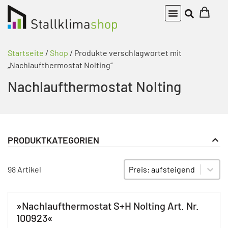
Startseite
/
Shop
/ Produkte verschlagwortet mit
„Nachlaufthermostat Nolting“
Nachlaufthermostat Nolting
PRODUKTKATEGORIEN
Gebläsekonvektoren
PRODUKT KATEGORIE FILTER
Sort content
SORTIEREN
98 Artikel
»Nachlaufthermostat S+H Nolting Art. Nr.
100923«