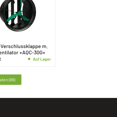
Verschlussklappe m.
ntilator »AQC-30G«
€
Auf Lager
den (89)