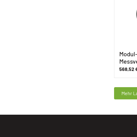
Modul-
Messve
568,52
Mehr La