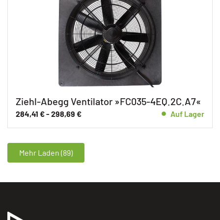
Ziehl-Abegg Ventilator »FC035-4EQ.2C.A7«
284,41
€
-
298,69
€
Auf Lager
Mehr Laden (89)