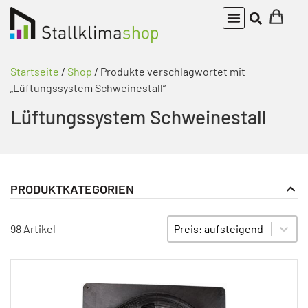
Startseite
/
Shop
/ Produkte verschlagwortet mit
„Lüftungssystem Schweinestall“
Lüftungssystem Schweinestall
PRODUKTKATEGORIEN
Stalllüfter und Stallventilatoren
PRODUKT KATEGORIE FILTER
Sort content
SORTIEREN
98 Artikel