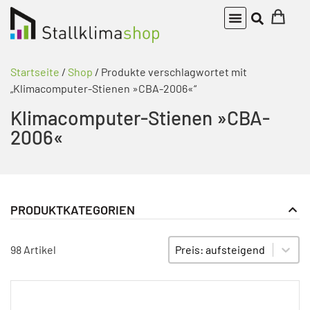
Startseite
/
Shop
/ Produkte verschlagwortet mit
„Klimacomputer-Stienen »CBA-2006«“
Klimacomputer-Stienen »CBA-
2006«
PRODUKTKATEGORIEN
Klimaregler
PRODUKT KATEGORIE FILTER
Sort content
SORTIEREN
98 Artikel