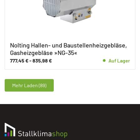
Nolting Hallen- und Baustellenheizgebläse,
Gasheizgebläse »NG-35«
777,45
€
-
835,98
€
Auf Lager
Mehr Laden (89)