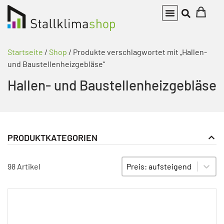
Startseite
/
Shop
/ Produkte verschlagwortet mit „Hallen-
und Baustellenheizgebläse“
Hallen- und Baustellenheizgebläse
PRODUKTKATEGORIEN
Gasheizgebläse
PRODUKT KATEGORIE FILTER
Sort content
SORTIEREN
98 Artikel