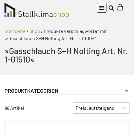
Startseite
/
Shop
/ Produkte verschlagwortet mit
„»Gasschlauch S+H Nolting Art. Nr. 1-01510«“
»Gasschlauch S+H Nolting Art. Nr.
1-01510«
PRODUKTKATEGORIEN
Gasheizgebläse
PRODUKT KATEGORIE FILTER
Sort content
SORTIEREN
98 Artikel