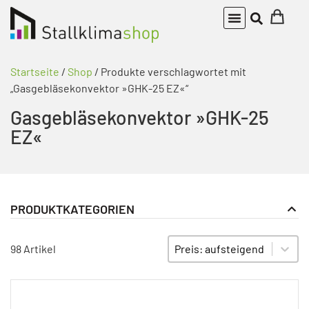
Startseite
/
Shop
/ Produkte verschlagwortet mit
„Gasgebläsekonvektor »GHK-25 EZ«“
Gasgebläsekonvektor »GHK-25
EZ«
PRODUKTKATEGORIEN
Gebläsekonvektoren
PRODUKT KATEGORIE FILTER
Sort content
SORTIEREN
98 Artikel