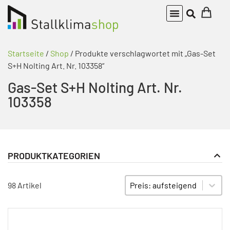
Startseite
/
Shop
/ Produkte verschlagwortet mit „Gas-Set
S+H Nolting Art. Nr. 103358“
Gas-Set S+H Nolting Art. Nr.
103358
PRODUKTKATEGORIEN
Gasheizgebläse
PRODUKT KATEGORIE FILTER
Sort content
SORTIEREN
98 Artikel