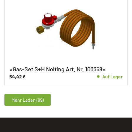
»Gas-Set S+H Nolting Art. Nr. 103358«
54,42
€
Auf Lager
Mehr Laden (89)