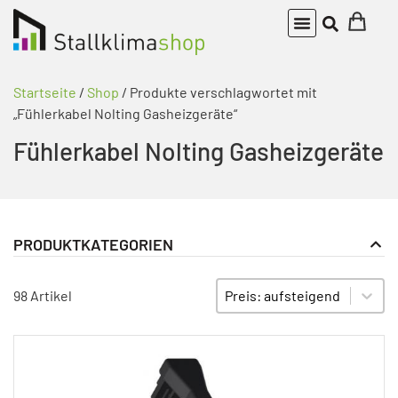
Startseite
/
Shop
/ Produkte verschlagwortet mit
„Fühlerkabel Nolting Gasheizgeräte“
Fühlerkabel Nolting Gasheizgeräte
PRODUKTKATEGORIEN
Gasheizgebläse
PRODUKT KATEGORIE FILTER
Sort content
SORTIEREN
98 Artikel