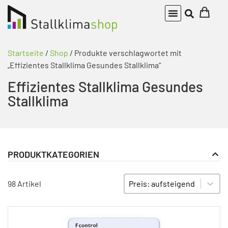
Startseite
/
Shop
/ Produkte verschlagwortet mit
„Effizientes Stallklima Gesundes Stallklima“
Effizientes Stallklima Gesundes
Stallklima
PRODUKTKATEGORIEN
Frequenzumrichter
PRODUKT KATEGORIE FILTER
Sort content
SORTIEREN
98 Artikel