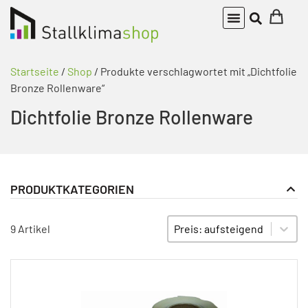
Startseite
/
Shop
/ Produkte verschlagwortet mit „Dichtfolie
Bronze Rollenware“
Dichtfolie Bronze Rollenware
PRODUKTKATEGORIEN
Bauteile Abluftkamin
PRODUKT KATEGORIE FILTER
Sort content
SORTIEREN
9 Artikel