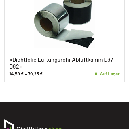
»Dichtfolie Lüftungsrohr Abluftkamin D37 –
D92«
14,59
€
–
79,23
€
Auf Lager