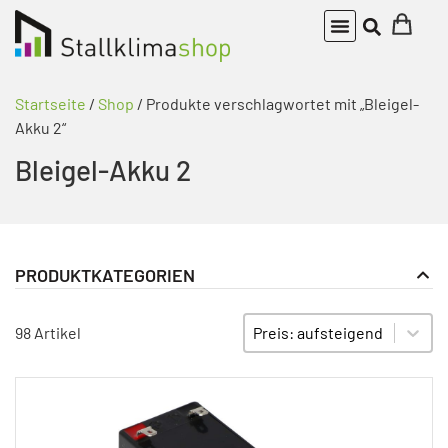
Startseite
/
Shop
/ Produkte verschlagwortet mit „Bleigel-
Akku 2“
Bleigel-Akku 2
PRODUKTKATEGORIEN
Alarmgeräte
PRODUKT KATEGORIE FILTER
Sort content
SORTIEREN
98 Artikel