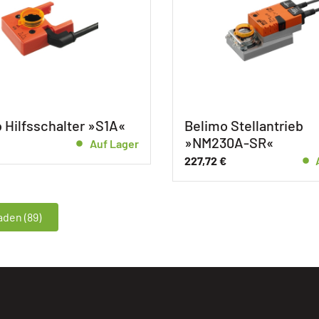
 Hilfsschalter »S1A«
Belimo Stellantrieb
»NM230A-SR«
Auf Lager
227,72
€
den (89)