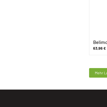
Belimo
63,96
€
Mehr La