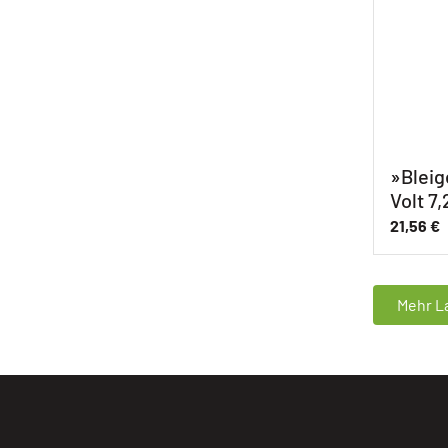
»Bleig
Volt 7
21,56
€
Mehr La