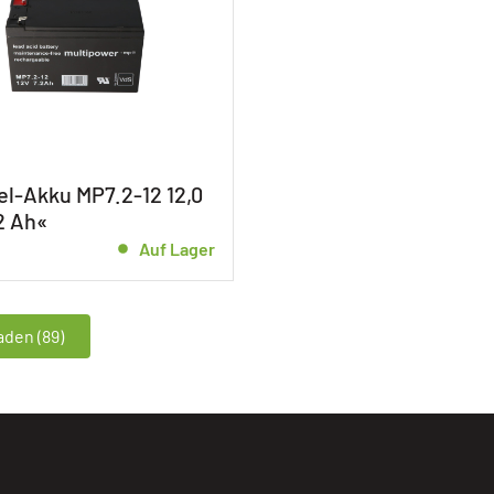
el-Akku MP7.2-12 12,0
,2 Ah«
Auf Lager
den (89)