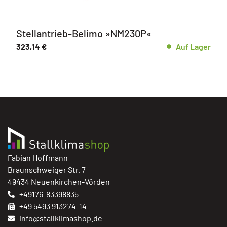
Stellantrieb-Belimo »NM230P«
323,14
€
Auf Lager
Fabian Hoffmann
Braunschweiger Str. 7
49434 Neuenkirchen-Vörden
+49176-83398835
+49 5493 913274-14
info@stallklimashop.de