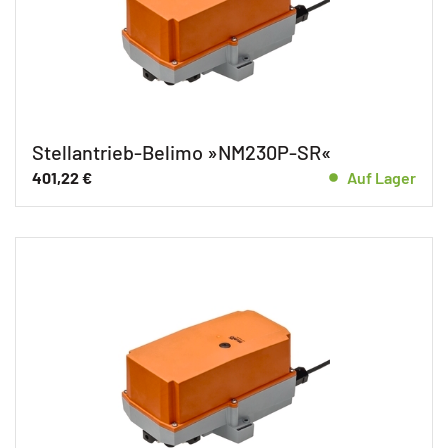
Stellantrieb-Belimo »NM230P-SR«
401,22
€
Auf Lager