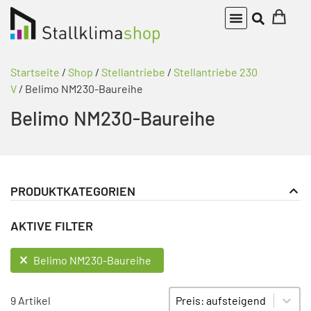
Startseite
/
Shop
/
Stellantriebe
/
Stellantriebe 230
V
/ Belimo NM230-Baureihe
Belimo NM230-Baureihe
PRODUKTKATEGORIEN
Stellantriebe
PRODUKT KATEGORIE FILTER
AKTIVE FILTER
Stellantriebe 230 V
Belimo NM230-Baureihe
AKTIVE FILTER
Belimo NM230-Baureihe
Sort content
SORTIEREN
9 Artikel