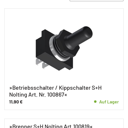
Ersatzteile GHK 15 EZ E
Ersatzteile GHK 15 EZ F
Ersatzteile GHK 25 EZ E
Ersatzteile GHK 25 EZ F
Ersatzteile GHK 40 EZ E
Ersatzteile GHK 40 EZ F
Ersatzteile GHK 8 EZ E
Ersatzteile GHK 8 EZ F
»Betriebsschalter / Kippschalter S+H
Nolting Art. Nr. 100867«
11,90
€
Auf Lager
»Brenner S+H Nolting Art.100819«