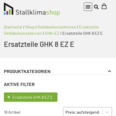
Startseite
/
Shop
/
Gebläsekonvektoren
/
Ersatzteile
Gebläsekonvektoren
/
GHK-EZ
/ Ersatzteile GHK 8 EZ E
Ersatzteile GHK 8 EZ E
PRODUKTKATEGORIEN
Gasheizgebläse
PRODUKT KATEGORIE FILTER
AKTIVE FILTER
Gebläsekonvektoren
Ersatzteile Gebläsekonvektoren
AKTIVE FILTER
Ersatzteile GHK 8 EZ E
GHK
Sort content
SORTIEREN
GHK-EZ
16 Artikel