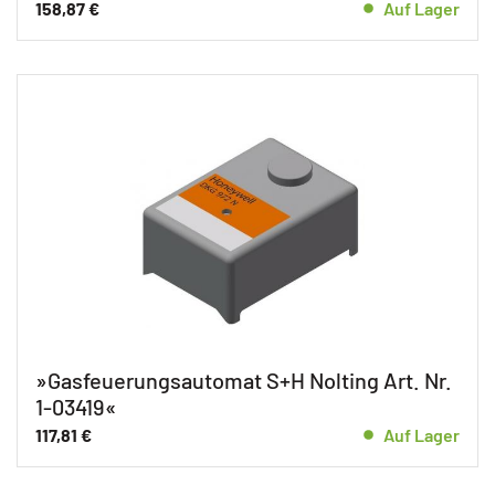
158,87
€
Auf Lager
»Gasfeuerungsautomat S+H Nolting Art. Nr.
1-03419«
117,81
€
Auf Lager