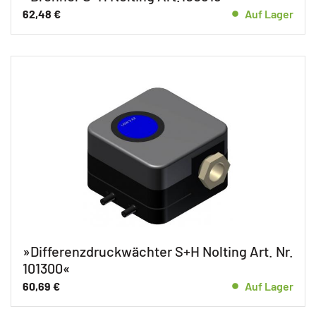
62,48
€
Auf Lager
»Differenzdruckwächter S+H Nolting Art. Nr.
101300«
60,69
€
Auf Lager